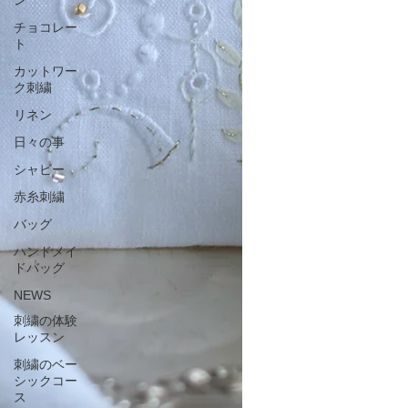
チョコレー
ト
カットワー
ク刺繍
リネン
日々の事
シャビー
赤糸刺繍
バッグ
ハンドメイ
ドバッグ
NEWS
刺繍の体験
レッスン
刺繍のベー
シックコー
ス