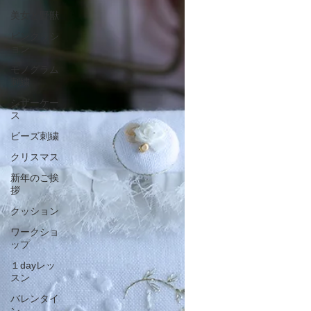
美女と野獣
ピンクッシ
ョン
モノグラム
刺繍
シザーケー
ス
ビーズ刺繍
クリスマス
新年のご挨
拶
クッション
ワークショ
ップ
１dayレッ
スン
バレンタイ
ン