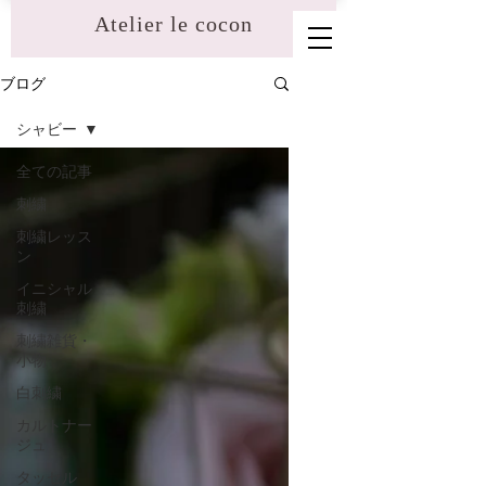
​Atelier le cocon
ブログ
シャビー
全ての記事
刺繍
刺繍レッス
ン
イニシャル
刺繍
刺繍雑貨・
小物
白刺繍
カルトナー
ジュ
タッセル