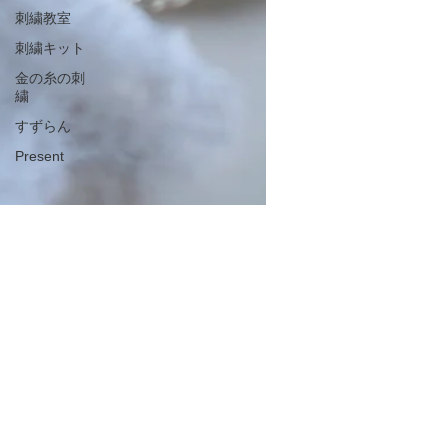
刺繍教室
刺繍キット
金の糸の刺
繍
すずらん
Present
2019年4月19日
6・7月レッスン、日程のご案内
先週の思わぬ寒さにお体調を崩された方も
多かったと思いますが、今週は暖かく過ご
しやすかったですね。花粉症の方も少しず
つ良くなっているのでは？… 皆様は如何お
過ごしでしょうか。 さて、6・7月のキッ