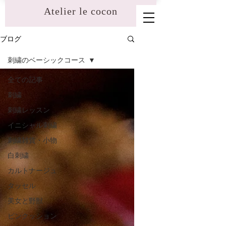
​Atelier le cocon
ブログ
刺繍のベーシックコース
全ての記事
刺繍
刺繍レッスン
イニシャル刺繍
刺繍雑貨・小物
白刺繍
カルトナージュ
タッセル
美女と野獣
ピンクッション