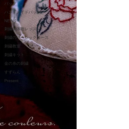
バッグ
ハンドメイドバッグ
NEWS
刺繍の体験レッスン
刺繍のベーシックコース
刺繍教室
刺繍キット
金の糸の刺繍
すずらん
Present