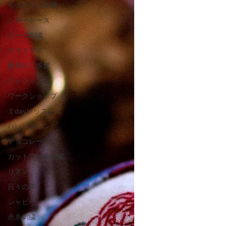
モノグラム刺繍
シザーケース
ビーズ刺繍
クリスマス
新年のご挨拶
クッション
ワークショップ
１dayレッスン
バレンタイン
チョコレート
カットワーク刺繍
リネン
日々の事
シャビー
赤糸刺繍