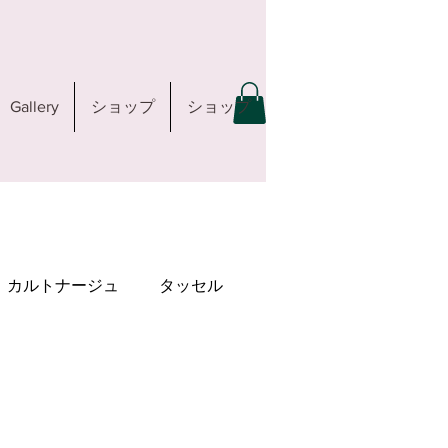
Gallery
ショップ
ショップ
カルトナージュ
タッセル
クリスマス
新年のご挨拶
カットワーク刺繍
リネン