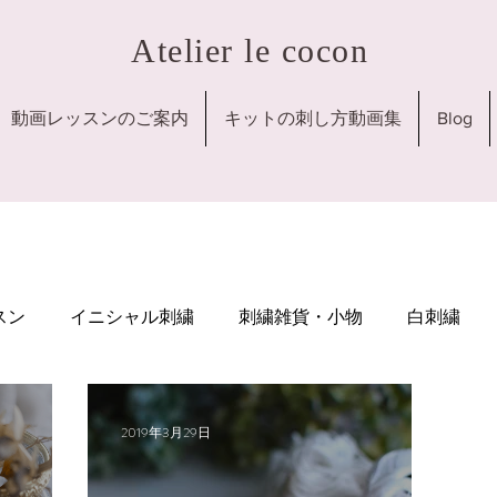
​Atelier le cocon
動画レッスンのご案内
キットの刺し方動画集
Blog
スン
イニシャル刺繍
刺繍雑貨・小物
白刺繍
ン
モノグラム刺繍
シザーケース
ビーズ刺繍
2019年3月29日
プ
１dayレッスン
バレンタイン
チョコレート