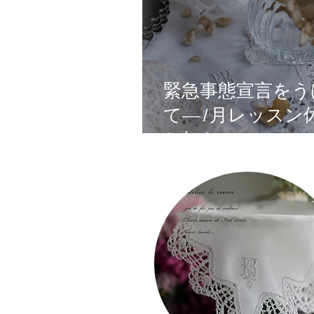
日々の事
シャビー
赤
緊急事態宣言をう
刺繍のベーシックコース
て―1月レッスン
お知らせ―