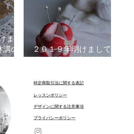
糸刺繍
バッグ
ハンドメイドバッグ
NEWS
けまし
休講の
刺繍教室
２０１９年明けましてお
めでとうございます。
特定商取引法に関する表記
​レッスンポリシー
​デザインに関する注意事項
​プライバシーポリシー