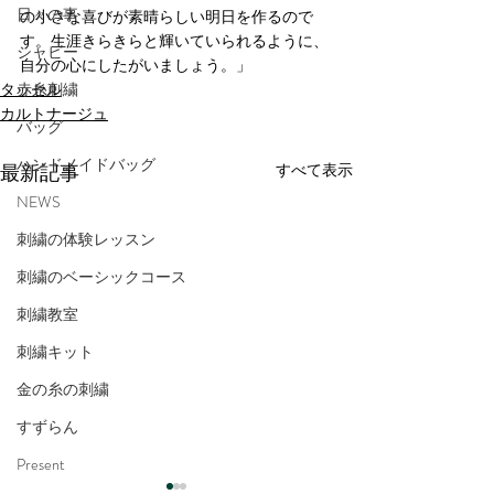
日々の事
の小さな喜びが素晴らしい明日を作るので
す。生涯きらきらと輝いていられるように、
シャビー
自分の心にしたがいましょう。」
タッセル
赤糸刺繍
カルトナージュ
バッグ
ハンドメイドバッグ
最新記事
すべて表示
NEWS
刺繍の体験レッスン
刺繍のベーシックコース
刺繍教室
刺繍キット
金の糸の刺繍
すずらん
Present