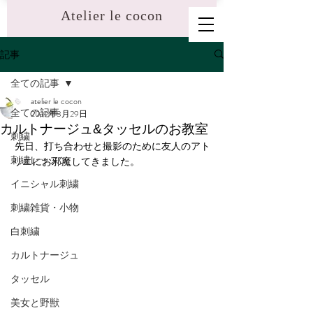
​Atelier le cocon
記事
全ての記事
atelier le cocon
全ての記事
2019年3月29日
カルトナージュ&タッセルのお教室
刺繍
 先日、打ち合わせと撮影のために友人のアト
刺繍レッスン
リエにお邪魔してきました。
イニシャル刺繍
刺繍雑貨・小物
白刺繍
カルトナージュ
タッセル
美女と野獣