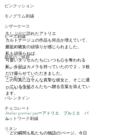
ピンクッション
モノグラム刺繍
シザーケース
久しぶりに訪れたアトリエ
ビーズ刺繍
カルトナージュの作品も何点か増えていて、
クリスマス
最近の彼女の頑張りが感じられました。
私も頑張らねば…
新年のご挨拶
可愛いタッセルたちにいつも心を奪われる
私、今日はカメラを持っていたので２，３枚
クッション
だけ撮らせていただきました。
ワークショップ
この写真にはそんな真摯な彼女と、そこに通
っている生徒さんたちへ贈る言葉を添えてい
１dayレッスン
ます。
バレンタイン
チョコレート
Atelier premier pasーアトリエ　プルミエ　パ
カットワーク刺繍
ー
リネン
「どの瞬間も私たちの物語の1ページ。今日