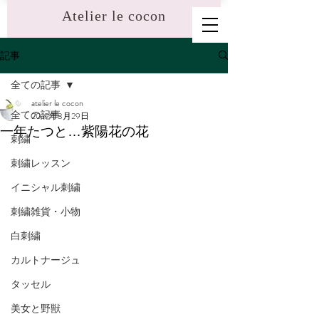
​Atelier le cocon
記事
全ての記事
atelier le cocon
全ての記事
2019年3月29日
一年たつと…紫陽花の花
刺繍
刺繍レッスン
イニシャル刺繍
刺繍雑貨・小物
白刺繍
カルトナージュ
タッセル
美女と野獣