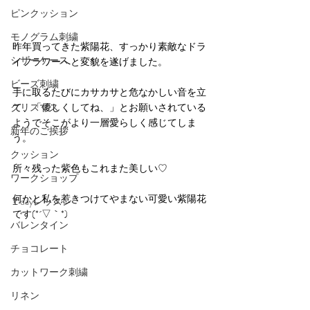
ピンクッション
モノグラム刺繍
昨年買ってきた紫陽花、すっかり素敵なドラ
シザーケース
イフラワーへと変貌を遂げました。
ビーズ刺繍
手に取るたびにカサカサと危なかしい音を立
クリスマス
て、「優しくしてね、」とお願いされている
ようでそこがより一層愛らしく感じてしま
新年のご挨拶
う。
クッション
所々残った紫色もこれまた美しい♡
ワークショップ
何かと私を惹きつけてやまない可愛い紫陽花
１dayレッスン
です(*´▽｀*)
バレンタイン
チョコレート
カットワーク刺繍
リネン