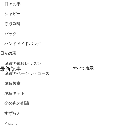
日々の事
シャビー
赤糸刺繍
バッグ
ハンドメイドバッグ
日々の事
NEWS
刺繍の体験レッスン
最新記事
すべて表示
刺繍のベーシックコース
刺繍教室
刺繍キット
金の糸の刺繍
すずらん
Present