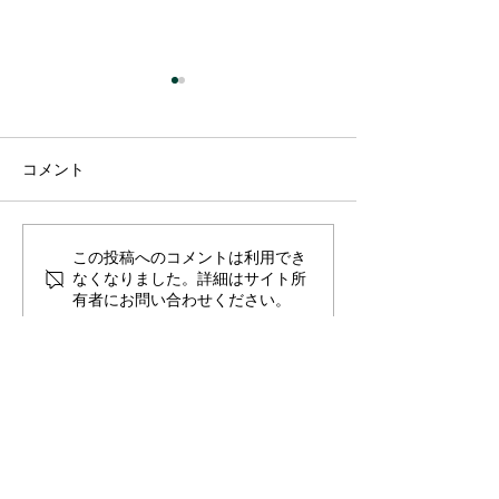
コメント
お洒落なペコち
この投稿へのコメントは利用でき
すずらんの日に感謝の気
なくなりました。詳細はサイト所
持ちを込めて
有者にお問い合わせください。