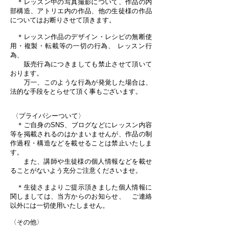
＊レッスン中の写真撮影について、作品の内
部構造、アトリエ内の作品、他の生徒様の作品
についてはお断りさせて頂きます。
＊レッスン作品のデザイン・レシピの無断使
用・複製・転載等の一切の行為、 レッスン行
為、
販売行為につきましても禁止させて頂いて
おります。
万一、このような行為が発覚した場合は、
法的な手段をとらせて頂く事もございます。
〈プライバシーついて〉
＊ご自身のSNS、ブログなどにレッスン内容
等を掲載されるのはかまいませんが、作品の制
作過程・構造などを載せることは禁止いたしま
す。
また、講師や生徒様の個人情報などを載せ
ることがないよう充分ご注意くださいませ。
＊生徒さまよりご提示頂きました個人情報に
関しましては、当方からのお知らせ、 ご連絡
以外には一切使用いたしません。
〈その他〉