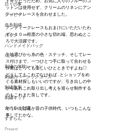
ト寄りだったため、お気に入りのブルーのコ
日々の事
ットンは使用せず、クリームのリネンにアン
ティークレースを合わせました。
シャビー
赤糸刺繍
アンティークレースもおまけにいただいたわ
ずか１０㎝程度の小さな切れ端、思わぬとこ
バッグ
ろで大活躍です。
ハンドメイドバッグ
生地選びから糸の色・ステッチ、そしてレー
NEWS
ス付けまで、一つひとつ手に取って合わせる
刺繍の体験レッスン
作業はとっても楽しいひとときですよね♡　
どうしてもこれでなければ…とショップをめ
刺繍のベーシックコース
ぐる素材探しもいいのですが、引き出しの中
刺繍教室
からあれこれ取り出し考えを巡らせ制作する
のもこれまた良しです。
刺繍キット
金の糸の刺繍
そういえば遥か昔の子供時代、いつもこんな
事してたかな。
すずらん
Present