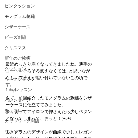
ピンクッション
モノグラム刺繍
シザーケース
ビーズ刺繍
クリスマス
新年のご挨拶
最近めっきり寒くなってきましたね、薄手の
クッション
コートをそろそろ変えなくては…と思いなが
らも、衣替えが追い付いていないこの頃で
ワークショップ
す。
１dayレッスン
さて、前回紹介したモノグラムの刺繍をシザ
バレンタイン
ーケースに仕立ててみました。
チョコレート
張り切ってアイロンで押さえたら少しペタン
となってしまって、おッと！(+o+)
カットワーク刺繍
リネン
モノグラムのデザインが曲線で少しエレガン